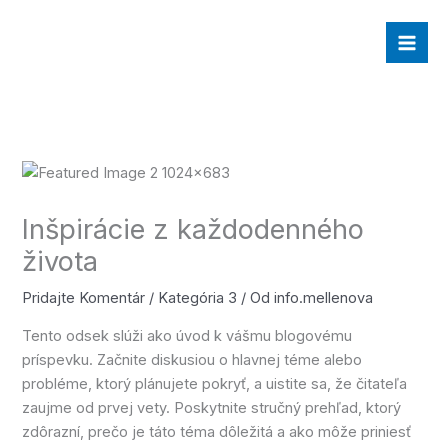
Preskočiť
na
obsah
Inšpirácie z každodenného
života
Pridajte Komentár
/
Kategória 3
/ Od
info.mellenova
Tento odsek slúži ako úvod k vášmu blogovému
príspevku. Začnite diskusiou o hlavnej téme alebo
probléme, ktorý plánujete pokryť, a uistite sa, že čitateľa
zaujme od prvej vety. Poskytnite stručný prehľad, ktorý
zdôrazní, prečo je táto téma dôležitá a ako môže priniesť