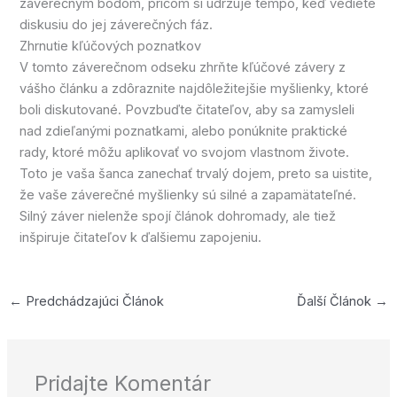
záverečným bodom, pričom si udržuje tempo, keď vediete
diskusiu do jej záverečných fáz.
Zhrnutie kľúčových poznatkov
V tomto záverečnom odseku zhrňte kľúčové závery z
vášho článku a zdôraznite najdôležitejšie myšlienky, ktoré
boli diskutované. Povzbuďte čitateľov, aby sa zamysleli
nad zdieľanými poznatkami, alebo ponúknite praktické
rady, ktoré môžu aplikovať vo svojom vlastnom živote.
Toto je vaša šanca zanechať trvalý dojem, preto sa uistite,
že vaše záverečné myšlienky sú silné a zapamätateľné.
Silný záver nielenže spojí článok dohromady, ale tiež
inšpiruje čitateľov k ďalšiemu zapojeniu.
←
Predchádzajúci Článok
Ďalší Článok
→
Pridajte Komentár