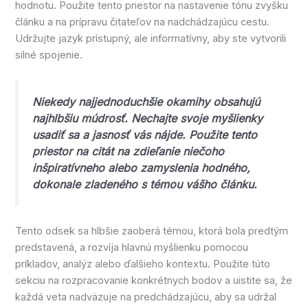
hodnotu. Použite tento priestor na nastavenie tónu zvyšku
článku a na prípravu čitateľov na nadchádzajúcu cestu.
Udržujte jazyk prístupný, ale informatívny, aby ste vytvorili
silné spojenie.
Niekedy najjednoduchšie okamihy obsahujú
najhlbšiu múdrosť. Nechajte svoje myšlienky
usadiť sa a jasnosť vás nájde. Použite tento
priestor na citát na zdieľanie niečoho
inšpiratívneho alebo zamyslenia hodného,
dokonale zladeného s témou vášho článku.
Tento odsek sa hlbšie zaoberá témou, ktorá bola predtým
predstavená, a rozvíja hlavnú myšlienku pomocou
príkladov, analýz alebo ďalšieho kontextu. Použite túto
sekciu na rozpracovanie konkrétnych bodov a uistite sa, že
každá veta nadväzuje na predchádzajúcu, aby sa udržal