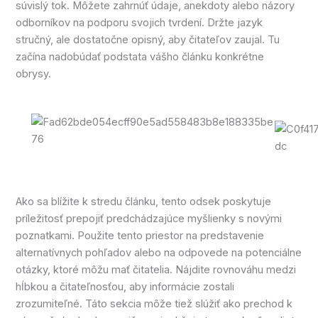
súvislý tok. Môžete zahrnúť údaje, anekdoty alebo názory
odborníkov na podporu svojich tvrdení. Držte jazyk
stručný, ale dostatočne opisný, aby čitateľov zaujal. Tu
začína nadobúdať podstata vášho článku konkrétne
obrysy.
Ako sa blížite k stredu článku, tento odsek poskytuje
príležitosť prepojiť predchádzajúce myšlienky s novými
poznatkami. Použite tento priestor na predstavenie
alternatívnych pohľadov alebo na odpovede na potenciálne
otázky, ktoré môžu mať čitatelia. Nájdite rovnováhu medzi
hĺbkou a čitateľnosťou, aby informácie zostali
zrozumiteľné. Táto sekcia môže tiež slúžiť ako prechod k